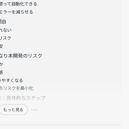
使って自動化できる
エラーを減らせる
理由
れない
リスク
安
きなり本開発のリスク
か
感
りやすくなる
のリスクを最小化
め方｜具体的なステップ
もっと見る