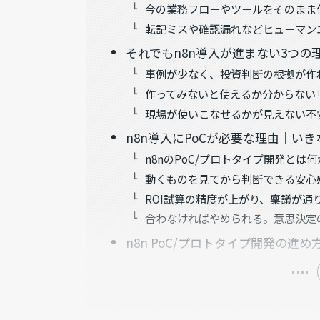
今の業務フローやツールをそのまま
転記ミスや確認漏れなどヒューマン
それでもn8n導入が進まない3つの
事例が少なく、投資判断の根拠が作
作ってみないと使えるか分からない
現場が使いこなせるかが見えない不
n8n導入にPoCが必要な理由｜い
n8nのPoC/プロトタイプ開発とは何
動くものを見てから判断できる安心
ROI試算の精度が上がり、稟議が通
合わなければやめられる。意思決定
n8n PoC/プロトタイプ開発の進