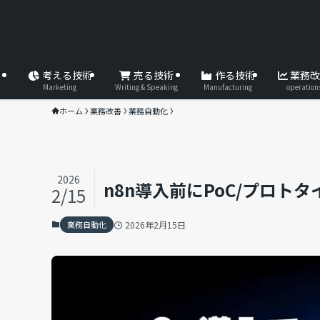
考える技術
売る技術
作る技術
業務改
Marketing
Writing & Speaking
Manufacturing
operation
ホーム
業務改善
業務自動化
2026
n8n導入前にPoC/プロト
2/15
業務自動化
2026年2月15日