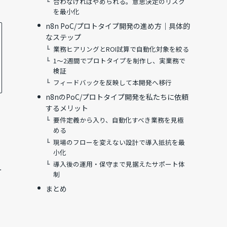
合わなければやめられる。意思決定のリスク
を最小化
n8n PoC/プロトタイプ開発の進め方｜具体的
なステップ
業務ヒアリングとROI試算で自動化対象を絞る
1〜2週間でプロトタイプを制作し、実業務で
検証
フィードバックを反映して本開発へ移行
n8nのPoC/プロトタイプ開発を私たちに依頼
するメリット
要件定義から入り、自動化すべき業務を見極
める
現場のフローを変えない設計で導入抵抗を最
小化
導入後の運用・保守まで見据えたサポート体
方
制
まとめ