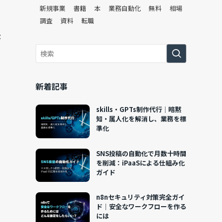
新規事業
書籍
本
業務自動化
無料
相場
調査
資料
転職
が
新着記事
skills・GPTs制作代行｜暗黙
知・属人化を解消し、業務を標
準化
SNS投稿の自動化で月数十時間
を削減：iPaaSによる仕組み化
ガイド
n8nセキュリティ対策完全ガイ
ド｜安全なワークフローを作る
には