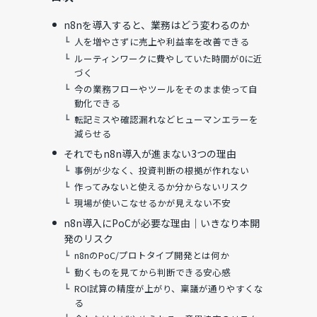
n8nを導入すると、業務はどう変わるのか
人を増やさずに売上や利益率を改善できる
ルーティンワークに費やしていた時間が0に近
づく
今の業務フローやツールをそのまま使って自
動化できる
転記ミスや確認漏れなどヒューマンエラーを
減らせる
それでもn8n導入が進まない3つの理由
事例が少なく、投資判断の根拠が作れない
作ってみないと使えるか分からないリスク
現場が使いこなせるかが見えない不安
n8n導入にPoCが必要な理由｜いきなり本開
発のリスク
n8nのPoC/プロトタイプ開発とは何か
と
動くものを見てから判断できる安心感
ROI試算の精度が上がり、稟議が通りやすくな
る