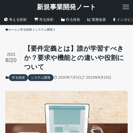
新規事業開発ノート
考える技術
売る技術
作る技術
業務改善
インタビ
ホーム
作る技術
システム開発
【要件定義とは】誰が学習すべき
2023
か？要求や機能との違いや役割に
8/20
ついて
2020年7月5日
2023年8月20日
作る技術
システム開発