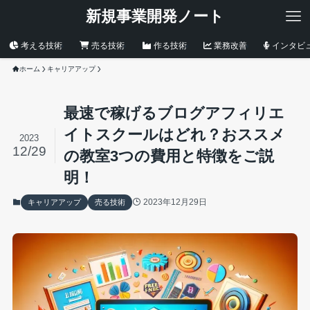
新規事業開発ノート
考える技術
売る技術
作る技術
業務改善
インタビ
ホーム
キャリアアップ
最速で稼げるブログアフィリエ
イトスクールはどれ？おススメ
2023
12/29
の教室3つの費用と特徴をご説
明！
2023年12月29日
キャリアアップ
売る技術