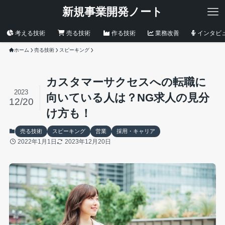
新規事業開発ノート
考える技術
売る技術
作る技術
業務改善
インタビ
ホーム
売る技術
スピーキング
カスタマーサクセスへの転職に
2023
向いている人は？NG求人の見分
12/20
け方も！
売る技術
スピーキング
営業
採用・キャリア
2022年1月1日
2023年12月20日