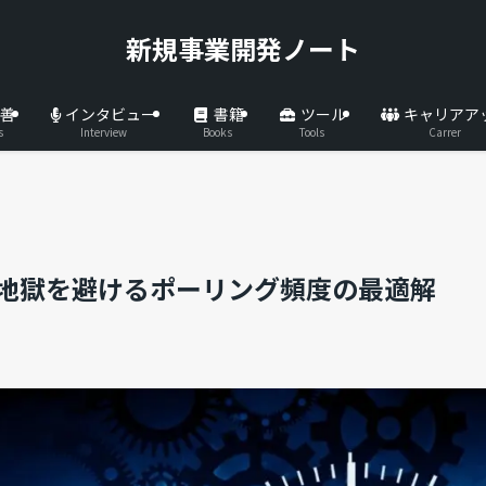
新規事業開発ノート
善
インタビュー
書籍
ツール
キャリアア
s
Interview
Books
Tools
Carrer
課金地獄を避けるポーリング頻度の最適解