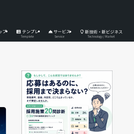
ップ
テンプレ
サービス
新技術・新ビジネス
Technology / Market
Templete
Service