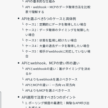
APIの基本的な仕組み
API・webhook・MCPのデータ取得方法を比較
表で理解する
APIを選ぶべき5つのケースと具体例
ケース1：定期的にデータを取得したい場合
ケース2：データ取得のタイミングを制御した
い場合
ケース3：状態を監視し続けたい場合
ケース4：大量の過去データを取得したい場合
ケース5：相手がwebhookに対応していない場
合
APIとwebhook、MCPの使い所の違い
APIとwebhookの違い：誰がタイミングを決め
るか
APIよりもwebhookを選ぶべきケース
APIとMCPの違い：一方向 vs 双方向
APIよりもMCPを選ぶべきケース
API運用で注意すべき5つのポイント
1. ポーリング頻度の最適化：無駄なAPI呼び出
しを減らす