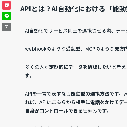
APIとは？AI自動化における「能
AI自動化でサービス同士を連携させる際、デー
webhookのような
受動型
、MCPのような
双方
多くの人が
定期的にデータを確認したい
と考え
す
。
APIを一言で表すなら
能動型の連携方法
です。w
れば、APIは
こちらから相手に電話をかけてデ
自身がコントロールできる
仕組みです。