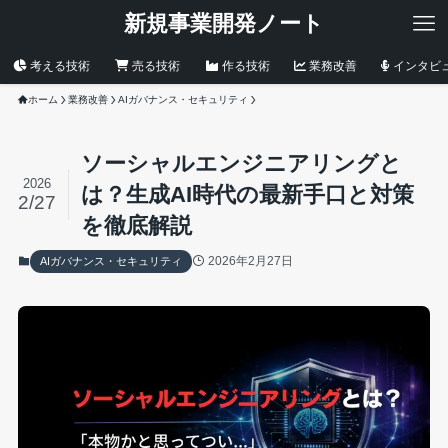
新規事業開発ノート
考える技術
売る技術
作る技術
業務改善
インタビ
ホーム
業務改善
AIガバナンス・セキュリティ
ソーシャルエンジニアリングと
2026
は？生成AI時代の最新手口と対策
2/27
を徹底解説
2026年2月27日
AIガバナンス・セキュリティ