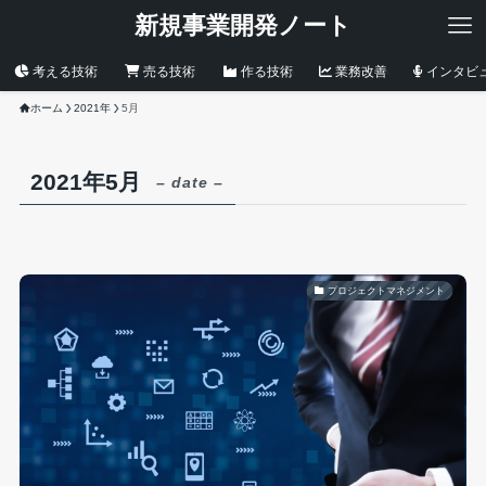
新規事業開発ノート
考える技術
売る技術
作る技術
業務改善
インタビ
ホーム
2021年
5月
2021年5月
– date –
プロジェクトマネジメント